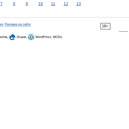
7
8
9
10
11
12
13
ка
,
Реклама на сайте
18+
omla,
Drupal,
WordPress, MODx.