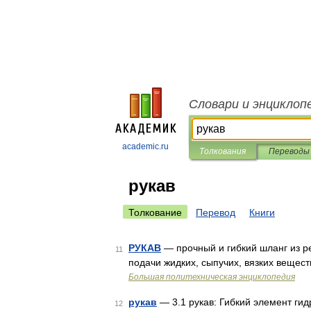
Словари и энциклоп
academic.ru
Толкования
Переводы
рукав
Толкование
Перевод
Книги
РУКАВ
— прочный и гибкий шланг из р
11
подачи жидких, сыпучих, вязких вещест
Большая политехническая энциклопедия
рукав
— 3.1 рукав: Гибкий элемент ги
12