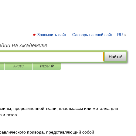
Запомнить сайт
Словарь на свой сайт
RU
едии на Академике
Найти!
Книги
Игры ⚽
езины, прорезиненной ткани, пластмассы или металла для
в и газов …
дравлического привода, представляющий собой