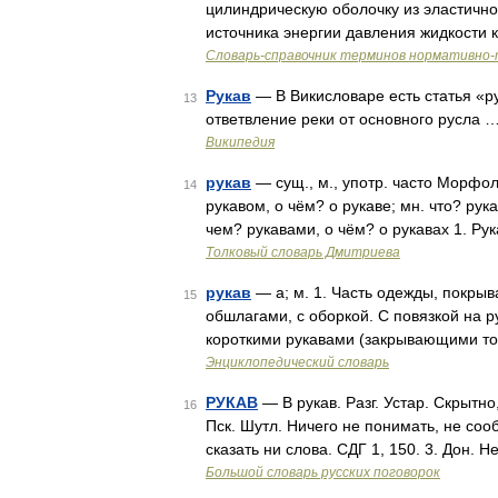
цилиндрическую оболочку из эластично
источника энергии давления жидкости
Словарь-справочник терминов нормативно-
Рукав
— В Викисловаре есть статья «ру
13
ответвление реки от основного русла 
Википедия
рукав
— сущ., м., употр. часто Морфоло
14
рукавом, о чём? о рукаве; мн. что? рука
чем? рукавами, о чём? о рукавах 1. Р
Толковый словарь Дмитриева
рукав
— а; м. 1. Часть одежды, покрыв
15
обшлагами, с оборкой. С повязкой на р
короткими рукавами (закрывающими тол
Энциклопедический словарь
РУКАВ
— В рукав. Разг. Устар. Скрытно
16
Пск. Шутл. Ничего не понимать, не сооб
сказать ни слова. СДГ 1, 150. 3. Дон. 
Большой словарь русских поговорок