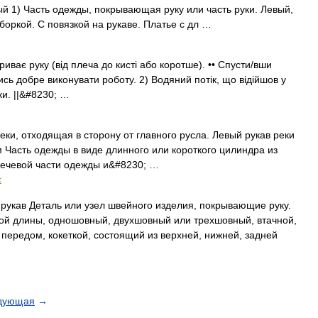
ный 1) Часть одежды, покрывающая руку или часть руки. Левый,
оборкой. С повязкой на рукаве. Платье с дл …
риває руку (від плеча до кисті або коротше). •• Спусти/вши
сь добре виконувати роботу. 2) Водяний потік, що відійшов у
ки. ||&#8230; …
еки, отходящая в сторону от главного русла. Левый рукав реки
м Часть одежды в виде длинного или короткого цилиндра из
плечевой части одежды и&#8230; …
х
рукав Деталь или узел швейного изделия, покрывающие руку.
ой длины, одношовный, двухшовный или трехшовный, втачной,
 передом, кокеткой, состоящий из верхней, нижней, задней
дующая
→