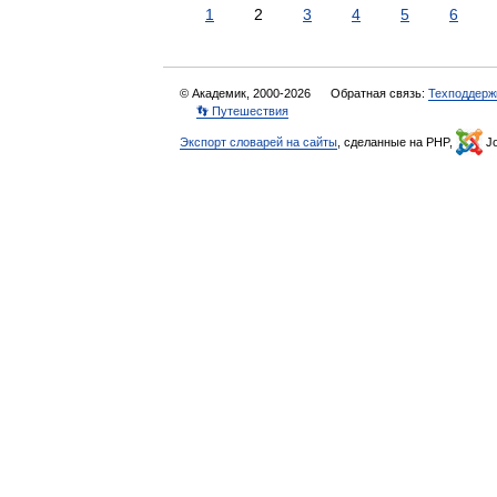
1
2
3
4
5
6
© Академик, 2000-2026
Обратная связь:
Техподдерж
👣 Путешествия
Экспорт словарей на сайты
, сделанные на PHP,
Jo