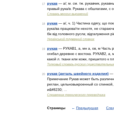
рукав
— а/; м. см. тж. рукавчик, рукав
17
правый рука/в. Рукава с обшлагами, с 
Словарь многих выражений
рукав
— а/, ч. 1) Частина одягу, що пок
18
рука/ва працюва/ти нехотя, не стараючи
бік від головного русла; відгалуження рі
Український тлумачний словник
рукав
— РУКАВ1, а, мн а, ов, м Часть р
19
огибал деревню с востока. РУКАВ2, а, 
какой л. ткани или кожи, пришитого к 
Толковый словарь русских существительны
рукав (деталь швейного изделия)
— 
20
Примечание Рукав может быть различн
реглан, цельновыкроенный со спинкой,
и&#8230; …
Справочник технического переводчика
Страницы
←
Предыдущая
Сле