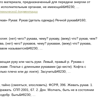
го материала, предназначенный для передачи энергии от
 к исполнительным органам, не имеющий&#8230; …
технической документации
кав» Рукав: Рукав (деталь одежды) Речной рукав&#160;
…
гия: (нет) чего? рукава, чему? рукаву, (вижу) что? рукав, чем?
ва, (нет) чего? рукавов, чему? рукавам, (вижу) что? рукава,
укавом называется&#8230; …
ающая руку или часть руки. Левый, правый р. Рукава с
укаве. Платье с длинными рукавами (до кисти). Кофта с
ько плечо или до локтя). Засучить&#8230; …
, тайно (смеяться, злословить). ФСРЯ, 396. Жевать рукав. 1.
ражать. СПП 2001, 67. 2. Дон. Молчать, быть не в состоянии
Неодобр. Быть&#8230; …